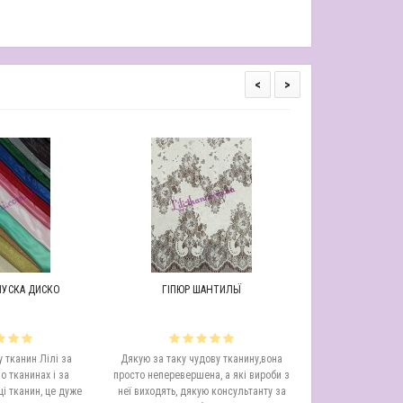
<
>
УСКА ДИСКО
ГІПЮР ШАНТИЛЬЇ
МЕРЕЖИВО ШАН
 тканин Лілі за
Дякую за таку чудову тканину,вона
Дуже красиве ме
о тканинах і за
просто неперевершена, а які вироби з
великий вибір кольор
і тканин, це дуже
неї виходять, дякую консультанту за
залишилася задовол