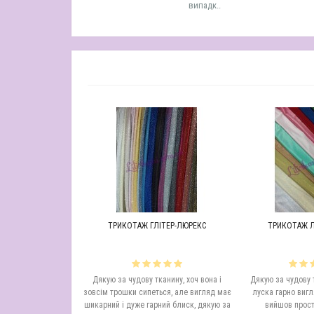
випадк..
В ЗІРКИ
ТРИКОТАЖ ГЛІТЕР-ЛЮРЕКС
ТРИКОТАЖ Л
скрава і якісна, на
Дякую за чудову тканину, хоч вона і
Дякую за чудову 
и нам підійшла
зовсім трошки сипеться, але вигляд має
луска гарно вигл
а оперативність..
шикарний і дуже гарний блиск, дякую за
вийшов прост