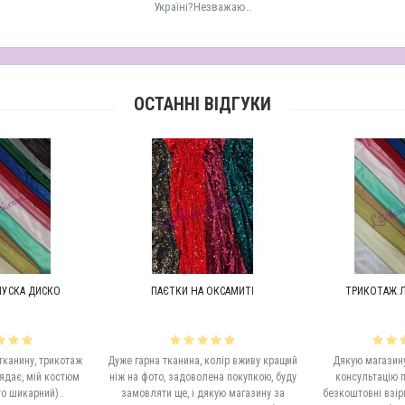
Україні?Незважаю..
ОСТАННІ ВІДГУКИ
УСКА ДИСКО
ПАЄТКИ НА ОКСАМИТІ
ТРИКОТАЖ Л
тканину, трикотаж
Дуже гарна тканина, колір вживу кращий
Дякую магазину
ядає, мій костюм
ніж на фото, задоволена покупкою, буду
консультацію п
о шикарний)..
замовляти ще, і дякую магазину за
безкоштовні взірц