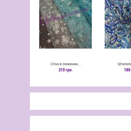
зірки...
Сітка в сніжинки...
Штапель
грн.
210 грн.
180 