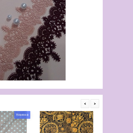
<
>
Новинка