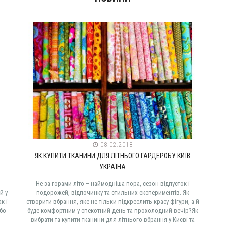
08.02.2018
ЯК КУПИТИ ТКАНИНИ ДЛЯ ЛІТНЬОГО ГАРДЕРОБУ КИЇВ
УКРАЇНА
Не за горами літо – наймодніша пора, сезон відпусток і
й у
подорожей, відпочинку та стильних експериментів. Як
к і
створити вбрання, яке не тільки підкреслить красу фігури, а й
або
буде комфортним у спекотний день та прохолодний вечір?Як
вибрати та купити тканини для літнього вбрання у Києві та