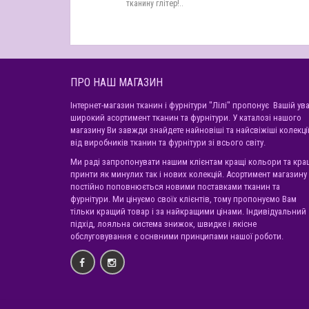
тканину глітер!..
ПРО НАШ МАГАЗИН
Інтернет-магазин тканин і фурнітури "Лілі" пропонує Вашій ува
широкий асортимент тканин та фурнітури. У каталозі нашого
магазину Ви завжди знайдете найновіші та найсвіжіші колекці
від виробників тканин та фурнітури зі всього світу.
Ми раді запропонувати нашим клієнтам кращі кольори та кра
принти як минулих так і нових колекцій. Асортимент магазину
постійно поповнюється новими поставками тканин та
фурнітури. Ми цінуємо своїх клієнтів, тому пропонуємо Вам
тільки кращий товар і за найкращими цінами. Індивідуальний
підхід, лояльна система знижок, швидке і якісне
обслуговування є оснвними принципами нашої роботи.