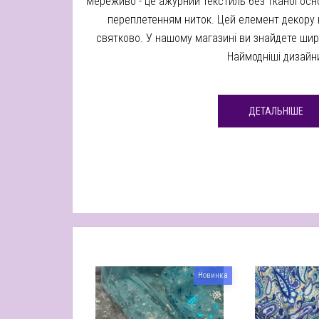
Мереживо - це ажурний текстиль без тканої ос
переплетенням ниток. Цей елемент декору в
святково. У нашому магазині ви знайдете ши
Наймодніші дизайн
ДЕТАЛЬНІШЕ
Новинка
Новинка
Акція