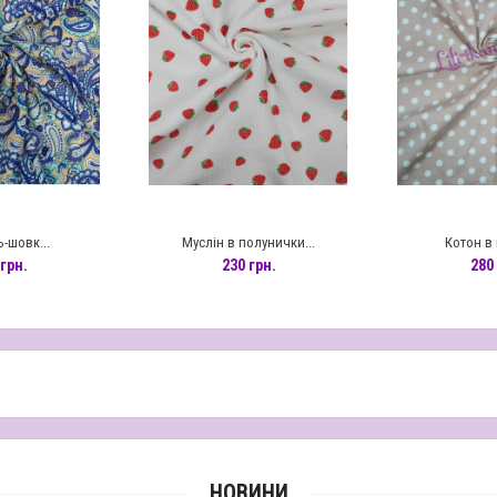
-шовк...
Муслін в полунички...
Котон в 
грн.
230 грн.
280 
НОВИНИ