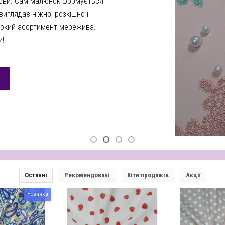
нови. Сам малюнок формується
иглядає ніжно, розкішно і
рокий асортимент мережива.
и!
Останні
Рекомендовані
Хіти продажів
Акції
Новинка