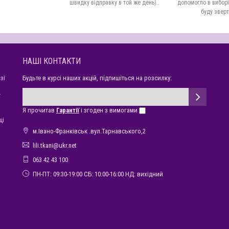
швидку відправку в той же день)..
допомогло в виборі 
буду зверт
НАШІ КОНТАКТИ
зі
Будьте в курсі наших акцій, підпишіться на розсилку:
ї
Я прочитав
Гарантії
і згоден з вимогами
щі
м.Івано-Франківськ .вул.Тарнавського,2
lili.tkani@ukr.net
063 42 43 100
ПН-ПТ: 09:30-19:00 СБ: 10:00-16:00 НД: вихідний