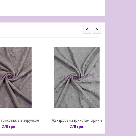
<
>
таж з візерунком
Жакардовий трикотаж сірий з
Жакардовий трик
ети
візерунком вензеля
візерунко
грн.
270 грн.
270 