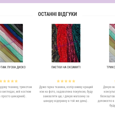
ОСТАННІ ВІДГУКИ
УСКА ДИСКО
ПАЄТКИ НА ОКСАМИТІ
ТРИКОТАЖ Л
тканину, трикотаж
Дуже гарна тканина, колір вживу кращий
Дякую магазину
ядає, мій костюм
ніж на фото, задоволена покупкою, буду
консультацію п
о шикарний)..
замовляти ще, і дякую магазину за
безкоштовні взірц
швидку відправку в той же день)..
допомогло в виборі 
буду зверт