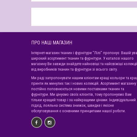
ПРО НАШ МАГАЗИН
Інтернет-магазин тканин і фурнітури "Лілі" пропонує Вашій ува
широкий асортимент тканин та фурнітури. У каталозі нашого
магазину Ви завжди знайдете найновіші та найсвіжіші колекці
від виробників тканин та фурнітури зі всього світу.
Ми раді запропонувати нашим клієнтам кращі кольори та кра
принти як минулих так і нових колекцій. Асортимент магазину
постійно поповнюється новими поставками тканин та
фурнітури. Ми цінуємо своїх клієнтів, тому пропонуємо Вам
тільки кращий товар і за найкращими цінами. Індивідуальний
підхід, лояльна система знижок, швидке і якісне
обслуговування є оснвними принципами нашої роботи.