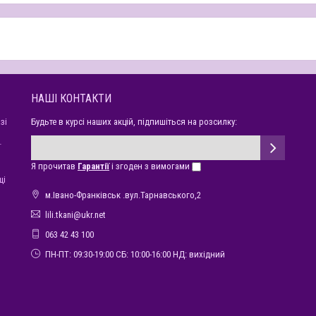
НАШІ КОНТАКТИ
зі
Будьте в курсі наших акцій, підпишіться на розсилку:
ї
Я прочитав
Гарантії
і згоден з вимогами
щі
м.Івано-Франківськ .вул.Тарнавського,2
lili.tkani@ukr.net
063 42 43 100
ПН-ПТ: 09:30-19:00 СБ: 10:00-16:00 НД: вихідний