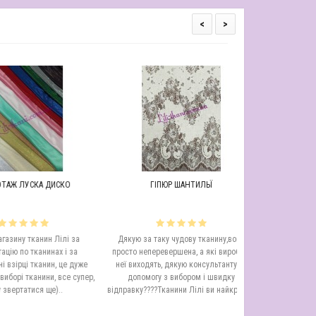
<
>
УСКА ДИСКО
ГІПЮР ШАНТИЛЬЇ
МЕРЕЖИВО ШАН
 тканин Лілі за
Дякую за таку чудову тканину,вона
Дуже красиве ме
о тканинах і за
просто неперевершена, а які вироби з
великий вибір кольор
і тканин, це дуже
неї виходять, дякую консультанту за
залишилася задовол
тканини, все супер,
допомогу з вибором і швидку
та обслуговува
атися ще)..
відправку????Тканини Лілі ви найкращі ..