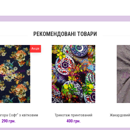
РЕКОМЕНДОВАНІ ТОВАРИ
Акція
Софт" з квітковим
Трикотаж принтований
Жакардовий трико
нтом
бук
грн.
400 грн.
270 