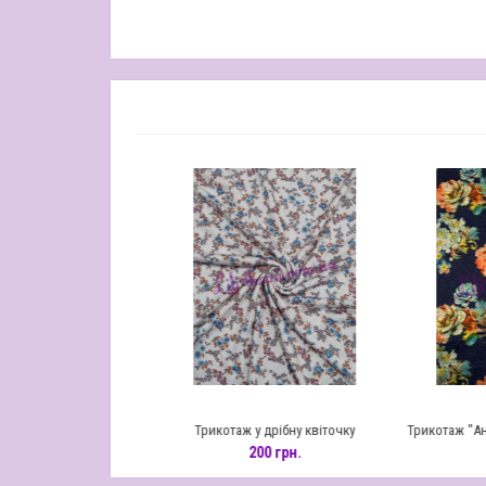
льорову клітку
Трикотаж у дрібну квіточку
Трикотаж "Ангора 
при
грн.
200 грн.
290 