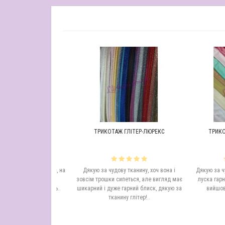
В ЗІРКИ
ТРИКОТАЖ ГЛІТЕР-ЛЮРЕКС
ТРИКОТАЖ Л
скрава і якісна, на
Дякую за чудову тканину, хоч вона і
Дякую за чудову 
и нам підійшла
зовсім трошки сипеться, але вигляд має
луска гарно вигл
а оперативність..
шикарний і дуже гарний блиск, дякую за
вийшов прост
тканину глітер!..